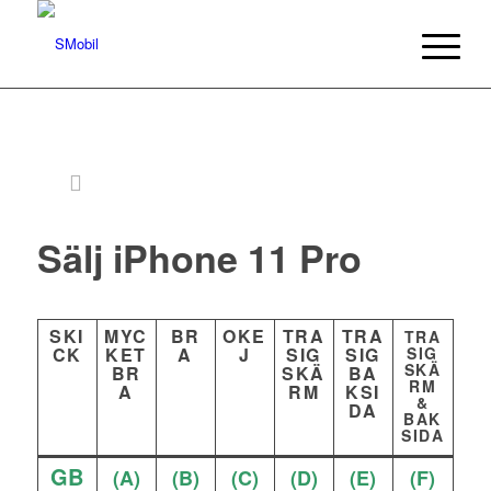
Sälj iPhone 11 Pro
SKI
MYC
BR
OKE
TRA
TRA
TRA
CK
KET
A
J
SIG
SIG
SIG
SKÄ
BR
SKÄ
BA
RM
A
RM
KSI
&
DA
BAK
SIDA
GB
(A)
(B)
(C)
(D)
(E)
(F)