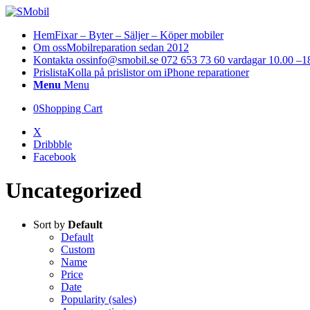
Hem
Fixar – Byter – Säljer – Köper mobiler
Om oss
Mobilreparation sedan 2012
Kontakta oss
info@smobil.se 072 653 73 60 vardagar 10.00 –1
Prislista
Kolla på prislistor om iPhone reparationer
Menu
Menu
0
Shopping Cart
X
Dribbble
Facebook
Uncategorized
Sort by
Default
Default
Custom
Name
Price
Date
Popularity (sales)