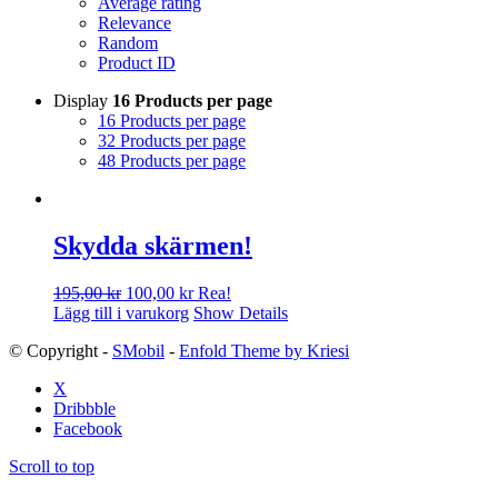
Average rating
Relevance
Random
Product ID
Display
16 Products per page
16 Products per page
32 Products per page
48 Products per page
Skydda skärmen!
Det
Det
195,00
kr
100,00
kr
Rea!
ursprungliga
nuvarande
Lägg till i varukorg
Show Details
priset
priset
© Copyright -
SMobil
-
Enfold Theme by Kriesi
var:
är:
195,00 kr.
100,00 kr.
X
Dribbble
Facebook
Scroll to top