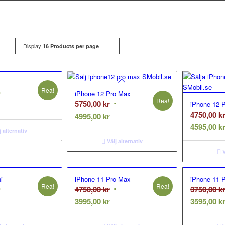
Display
16 Products per page
Rea!
et
iPhone 12 Pro Max
Rea!
Det
5750,00
kr
et
rsprungliga
iPhone 12 P
4750,00
k
Det
ursprungliga
4995,00
kr
uvarande
riset
4595,00
k
nuvarande
priset
riset
ar:
j alternativ
priset
var:
r:
750,00 kr.
Välj alternativ
är:
5750,00 kr.
995,00 kr.
V
4995,00 kr.
i
iPhone 11 Pro Max
iPhone 11 P
Rea!
Rea!
et
Det
4750,00
kr
3750,00
k
et
rsprungliga
Det
ursprungliga
3995,00
kr
3595,00
k
uvarande
riset
nuvarande
priset