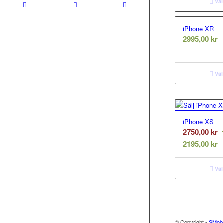
p
v
Väl
ä
4
3
iPhone XR
2995,00
kr
Väl
iPhone XS
D
2750,00
kr
D
u
2195,00
kr
n
p
p
v
Väl
ä
2
2
© Copyright -
SMobi