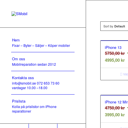
Sort by
Default
Hem
Fixar – Byter – Säljer – Köper mobiler
iPhone 13
D
5750,00
kr
Om oss
D
u
4995,00
kr
Mobilreparation sedan 2012
n
p
p
v
Väl
Kontakta oss
ä
5
info@smobil.se 072 653 73 60
4
vardagar 10.00 –18.00
Prislista
iPhone 12 Min
Kolla på prislistor om iPhone
D
4750,00
kr
reparationer
D
u
3995,00
kr
n
p