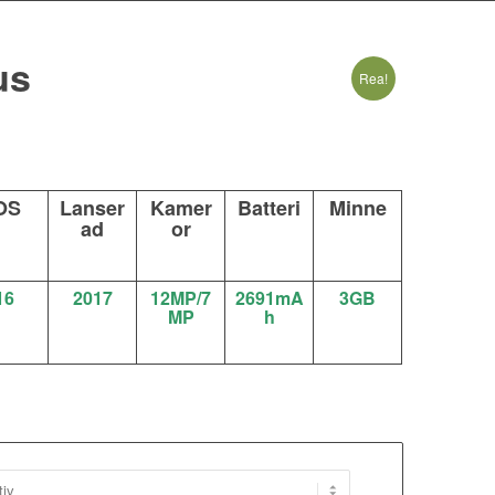
us
Rea!
tervall:
00 kr
00 kr
OS
Lanser
Kamer
Batteri
Minne
ad
or
16
2017
12MP/7
2691mA
3GB
MP
h