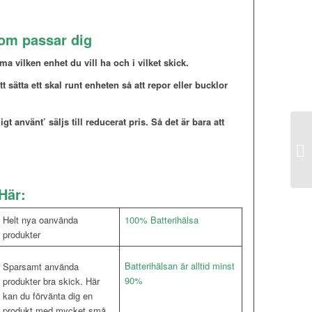
som passar dig
a vilken enhet du vill ha och i vilket skick.
att sätta ett skal runt enheten så att repor eller bucklor
gt använt’ säljs till reducerat pris. Så det är bara att
Här:
Helt nya oanvända
100% Batterihälsa
produkter
Batterihälsan är alltid minst
Sparsamt använda
90%
produkter bra skick. Här
kan du förvänta dig en
produkt med mycket små