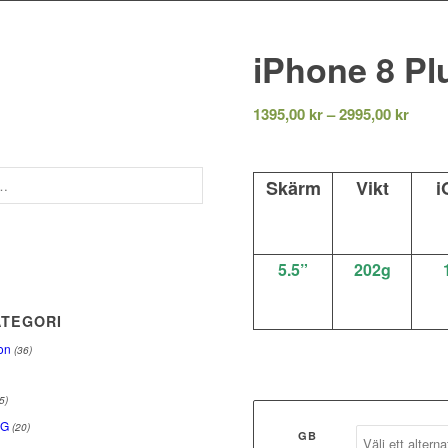
iPhone 8 Pl
Prisin
1395,00
kr
–
2995,00
kr
1395,
till
2995,
Skärm
Vikt
i
5.5”
202g
TEGORI
on
(36)
5)
NG
(20)
GB