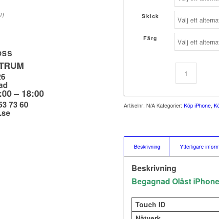
1)
Skick
Färg
OSS
NTRUM
26
ad
:00 – 18:00
53 73 60
Artikelnr:
N/A
Kategorier:
Köp iPhone
,
Kö
.se
Beskrivning
Ytterligare infor
Beskrivning
Begagnad Olåst iPhone
Touch ID
Nätverk