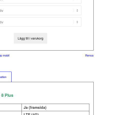
Lägg till i varukorg
p mobil
Rensa
mation
 8 Plus
Ja (framsida)
LTE (4G)