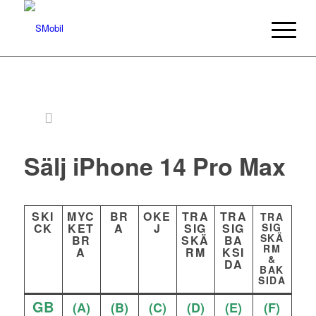
Sälj iPhone 14 Pro Max
SKI
MYC
BR
OKE
TRA
TRA
TRA
CK
KET
A
J
SIG
SIG
SIG
SKÄ
BR
SKÄ
BA
RM
A
RM
KSI
&
DA
BAK
SIDA
GB
(A)
(B)
(C)
(D)
(E)
(F)