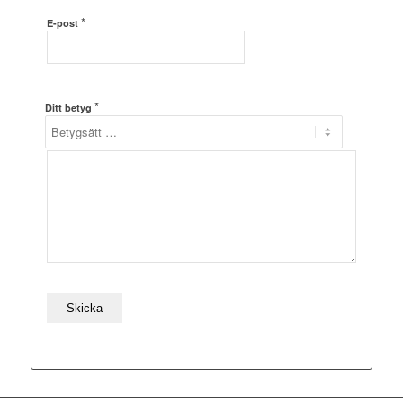
*
E-post
*
Ditt betyg