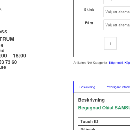
1)
Skick
Färg
OSS
NTRUM
26
ad
:00 – 18:00
53 73 60
Artikelnr:
N/A
Kategorier:
Köp mobil
,
Kö
.se
Beskrivning
Ytterligare infor
Beskrivning
Begagnad Olåst SAMS
Touch ID
Nätverk