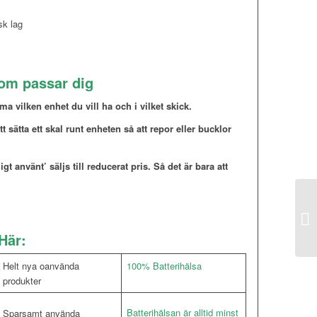
sk lag
som passar dig
a vilken enhet du vill ha och i vilket skick.
att sätta ett skal runt enheten så att repor eller bucklor
gt använt’ säljs till reducerat pris. Så det är bara att
Här:
Helt nya oanvända
100% Batterihälsa
produkter
Batterihälsan är alltid minst
Sparsamt använda