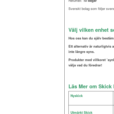
Returrätt:
10 dagar
Svenskt bolag som följer sven
Välj vilken enhet 
Hos oss kan du själv bestämm
Ett alternativ är naturligtvis 
inte längre syns.
Produkter med villkoret ’synli
välja vad du föredrar!
Läs Mer om Skick 
Nyskick
Utmärkt Skick