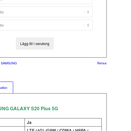
Lägg till i varukorg
p SAMSUNG
Rensa
mation
UNG GALAXY S20 Plus 5G
Ja
LTE (4G) /GSM / CDMA / HSPA /