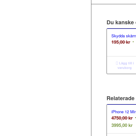
Du kanske 
Skydda skär
De
195,00
kr
ur
pr
va
Lägg till i
varukorg
19
Relaterade
iPhone 12 Min
D
4750,00
kr
D
u
3995,00
kr
n
p