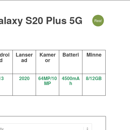
laxy S20 Plus 5G
Rea!
rande
t
droi
Lanser
Kamer
Batteri
Minne
d
ad
or
00 kr.
13
2020
64MP/10
4500mA
8/12GB
MP
h