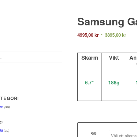
Samsung Ga
Det
Det
4995,00
kr
3895,00
kr
ursprungliga
nuva
priset
prise
var:
är:
Skärm
Vikt
An
4995,00 kr.
3895,
6.7”
188g
TEGORI
on
(36)
5)
NG
(20)
GB