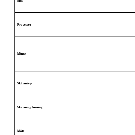
Sim
Processor
Minne
Skärmtyp
Skärmupplösning
Mått