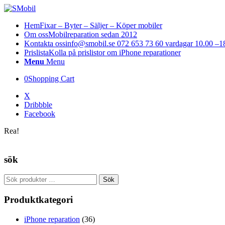
Hem
Fixar – Byter – Säljer – Köper mobiler
Om oss
Mobilreparation sedan 2012
Kontakta oss
info@smobil.se 072 653 73 60 vardagar 10.00 –1
Prislista
Kolla på prislistor om iPhone reparationer
Menu
Menu
0
Shopping Cart
X
Dribbble
Facebook
Rea!
sök
Sök
Sök
efter:
Produktkategori
iPhone reparation
(36)