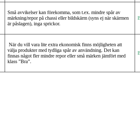
Små avvikelser kan förekomma, som t.ex. mindre spår av
märkning/repor på chassi eller bildskärm (syns ej när skärmen
B
är påslagen), inga sprickor.
När du vill vara lite extra ekonomisk finns möjligheten att
välja produkter med tydliga spår av användning. Det kan
B
finnas något fler mindre repor eller små märken jämfört med
klass ”Bra”.