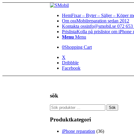
Hem
Fixar – Byter – Säljer – Köper m
Om oss
Mobilreparation sedan 2012
Kontakta oss
info@smobil.se 072 653 
Prislista
Kolla på prislistor om iPhone 
Menu
Menu
0
Shopping Cart
X
Dribbble
Facebook
sök
Sök
Sök
efter:
Produktkategori
iPhone reparation
(36)