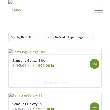
Sort by
Default
Display
16 Products per page
Samsung Galaxy S10e
Rea!
Det
Det
2495,00
kr
1995,00
kr
ursprungliga
nuvarande
priset
priset
var:
är:
Välj alternativ
2495,00 kr.
1995,00 kr.
Samsung Galaxy S9
Rea!
Det
Det
2495,00
kr
1995,00
kr