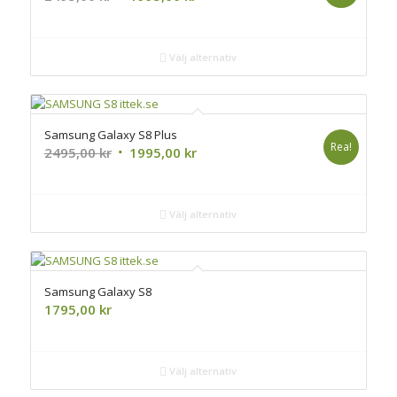
ursprungliga
nuvarande
priset
priset
var:
är:
Välj alternativ
2495,00 kr.
1995,00 kr.
Samsung Galaxy S8 Plus
Rea!
Det
Det
2495,00
kr
1995,00
kr
ursprungliga
nuvarande
priset
priset
var:
är:
Välj alternativ
2495,00 kr.
1995,00 kr.
Samsung Galaxy S8
1795,00
kr
Välj alternativ